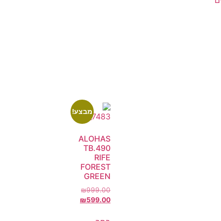
ם
מבצע!
ALOHAS
TB.490
RIFE
FOREST
GREEN
₪
999.00
₪
599.00