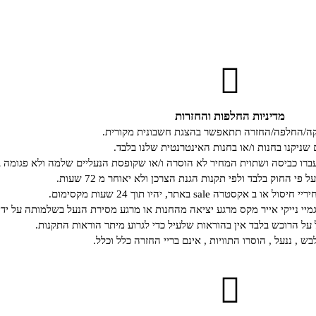
מדיניות החלפות והחזרות
קה/החלפה/החזרה תתאפשר בהצגת חשבונית מקורית.
 שניקנו בחנות ו/או בחנות האינטרנטית שלנו בלבד.
רו כביסה ושתוית המחיר לא הוסרה ו/או שקופסת הנעליים שלמה ולא פגומה ב
י החוק בלבד ולפי תקנות הגנת הצרכן ולא יאוחר מ 72 שעות.
קסטרה sale באתר, יהיו תוך 24 שעות מקסימום.
גמיי נייקי אייר מקס מרגע יציאה מהחנות או מרגע מסירת הנעל בשלמותה על ידי
ל הרוכש בלבד אין בהוראות שלעיל כדי לגרוע מיתר הוראות התקנות.
ש , ננעל , הוסרו התוויות , אינם בריי החזרה כלל וכלל.