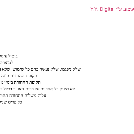
עיצוב ע"י Y.Y. Digital
ביטול עיס
למוצרים
שלא ניפגמו, שלא נעשה בהם כל שימוש, שלא עב
תקופת ההחזרה הינה על פ
תקופת ההחזרה בימיי מחיריי חיסול או ב א
לא תינתן כל אחריות על כרית האוויר בכלל ד
עלות משלוח ההחזרה תחול ע
כל פריט שנילב