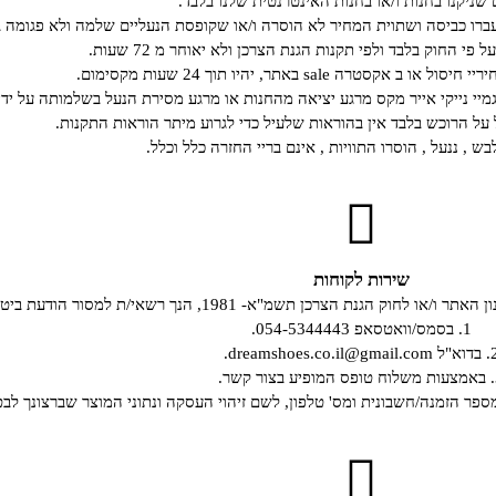
 שניקנו בחנות ו/או בחנות האינטרנטית שלנו בלבד.
רו כביסה ושתוית המחיר לא הוסרה ו/או שקופסת הנעליים שלמה ולא פגומה ב
י החוק בלבד ולפי תקנות הגנת הצרכן ולא יאוחר מ 72 שעות.
קסטרה sale באתר, יהיו תוך 24 שעות מקסימום.
גמיי נייקי אייר מקס מרגע יציאה מהחנות או מרגע מסירת הנעל בשלמותה על ידי
ל הרוכש בלבד אין בהוראות שלעיל כדי לגרוע מיתר הוראות התקנות.
ש , ננעל , הוסרו התוויות , אינם בריי החזרה כלל וכלל.
שירות לקוחות
19, הנך רשאי/ת למסור הודעת ביטול עסקה, באחת מהדרכים שלהלן:
1. בסמס/וואטסאפ 054-5344443.
dreamshoes.co.il@gmail.c.
קשר.
מספר הזמנה/חשבונית ומס' טלפון, לשם זיהוי העסקה ונתוני המוצר שברצונך לבט