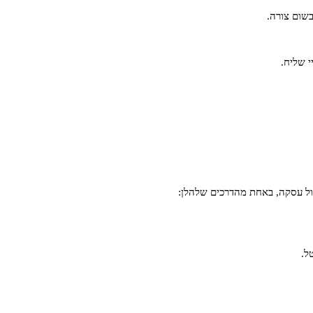
שום צורה.
י שליח.
ל.