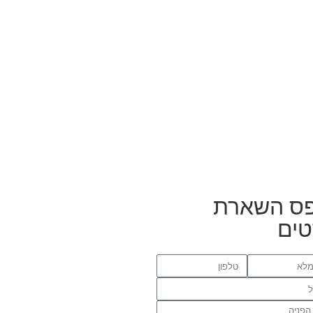
ס השארת
ים