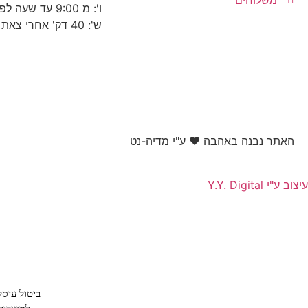
משלוחים
ו': מ 9:00 עד שעה לפני כניסת שבת
ש': 40 דק' אחרי צאת שבת עד 22:30
האתר נבנה באהבה ❤ ע"י מדיה-נט​
עיצוב ע"י Y.Y. Digital
ביטול עיס