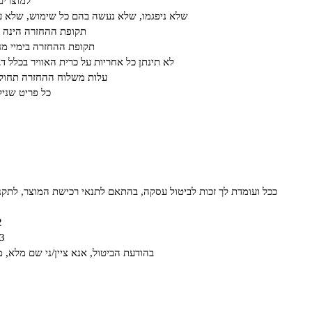
למוצרים
שלא ניפגמו, שלא נעשה בהם כל שימוש, שלא עב
תקופת ההחזרה הינה על פ
תקופת ההחזרה בימיי מחיריי חיסול או ב א
לא תינתן כל אחריות על כרית האוויר בכלל ד
עלות משלוח ההחזרה תחול ע
כל פריט שנילב
ככל ועומדת לך זכות לביטול עסקה, בהתאם לתנאי רכישת המוצר, לתקנון האתר ו/או לחוק הגנת הצרכן תשמ"א- 81
2. בדוא"ל om
3. באמצעות משלוח טופס המופיע בצור 
בהודעת הביטול, אנא ציין/ני שם מלא, 