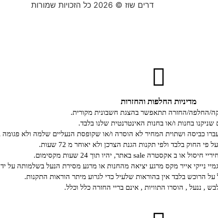
דרים שוז © 2026 כל הזכויות שמורות
מדיניות החלפות והחזרות
קה/החלפה/החזרה תתאפשר בהצגת חשבונית מקורית.
 שניקנו בחנות ו/או בחנות האינטרנטית שלנו בלבד.
רו כביסה ושתוית המחיר לא הוסרה ו/או שקופסת הנעליים שלמה ולא פגומה ב
י החוק בלבד ולפי תקנות הגנת הצרכן ולא יאוחר מ 72 שעות.
קסטרה sale באתר, יהיו תוך 24 שעות מקסימום.
גמיי נייקי אייר מקס מרגע יציאה מהחנות או מרגע מסירת הנעל בשלמותה על ידי
ל הרוכש בלבד אין בהוראות שלעיל כדי לגרוע מיתר הוראות התקנות.
ש , ננעל , הוסרו התוויות , אינם בריי החזרה כלל וכלל.