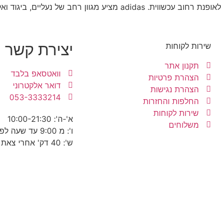
לאופנת רחוב עכשווית. adidas מציע מגוון רחב של נעליים, ביגוד ואקססוריז לספורט, לייף־סטייל וגיימינג, ונחשב לסמל בינלאומי של ספורט, יצירתיות ותרבות רחוב.
יצירת קשר
שירות לקוחות
תקנון אתר
וואטסאפ בלבד
הצהרת פרטיות
דואר אלקטרוני
הצהרת נגישות
053-3333214
החלפות והחזרות
שירות לקוחות
א'-ה': 10:00-21:30
משלוחים
ו': מ 9:00 עד שעה לפני כניסת שבת
ש': 40 דק' אחרי צאת שבת עד 22:30