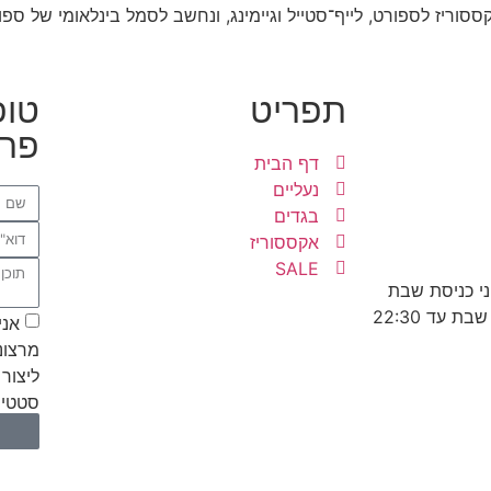
תפריט
טופ
פרט
דף הבית
נעליים
בגדים
אקססוריז
SALE
אני
מרצונ
ליצור 
סטטיס