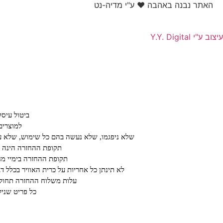
האתר נבנה באהבה ❤ ע"י מדיה-נט​
עיצוב ע"י Y.Y. Digital
ביטול עיס
למוצרים
שלא ניפגמו, שלא נעשה בהם כל שימוש, שלא עב
תקופת ההחזרה הינה על פ
תקופת ההחזרה בימיי מחיריי חיסול או ב א
לא תינתן כל אחריות על כרית האוויר בכלל ד
עלות משלוח ההחזרה תחול ע
כל פריט שנילב