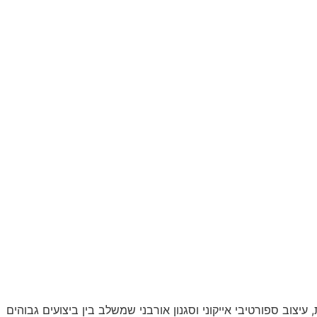
ד בגרמניה בשנת 1949. המותג מזוהה עם חדשנות טכנולוגית, עיצוב ספורטיבי אייקוני וסגנון אורבני שמשלב בין ביצועים גבוהים