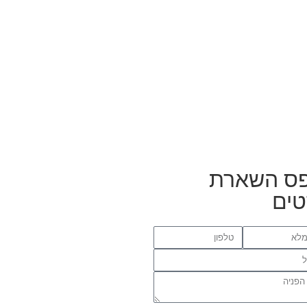
ס השארת
ים