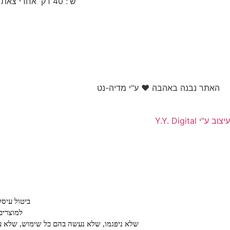
ש': 40 דק' אחרי צאת שבת עד 22:30
האתר נבנה באהבה ❤ ע"י מדיה-נט​
עיצוב ע"י Y.Y. Digital
ביטול עיס
למוצרים
שלא ניפגמו, שלא נעשה בהם כל שימוש, שלא עב