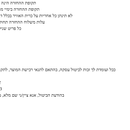
תקופת ההחזרה הינה על פ
תקופת ההחזרה בימיי מחיריי חיסול או ב א
לא תינתן כל אחריות על כרית האוויר בכלל ד
עלות משלוח ההחזרה תחול ע
כל פריט שנילב
ככל ועומדת לך זכות לביטול עסקה, בהתאם לתנאי רכישת המוצר, לתקנון האתר ו/או לחוק הגנת הצרכן תשמ"א- 81
2. בדוא"ל om
3. באמצעות משלוח טופס המופיע בצור 
בהודעת הביטול, אנא ציין/ני שם מלא, 