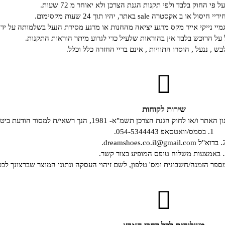
י החוק בלבד ולפי תקנות הגנת הצרכן ולא יאוחר מ 72 שעות.
קסטרה sale באתר, יהיו תוך 24 שעות מקסימום.
גמיי נייקי אייר מקס מרגע יציאה מהחנות או מרגע מסירת הנעל בשלמותה על ידי
ל הרוכש בלבד אין בהוראות שלעיל כדי לגרוע מיתר הוראות התקנות.
ש , ננעל , הוסרו התוויות , אינם בריי החזרה כלל וכלל.
שירות לקוחות
19, הנך רשאי/ת למסור הודעת ביטול עסקה, באחת מהדרכים שלהלן:
1. בסמס/וואטסאפ 054-5344443.
dreamshoes.co.il@gmail.c.
קשר.
מספר הזמנה/חשבונית ומס' טלפון, לשם זיהוי העסקה ונתוני המוצר שברצונך לבט
משלוחים לכל רחבי הארץ