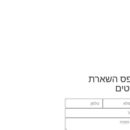
ס השארת
ים