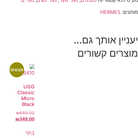
מק"ט
ללא
קטגוריות
כפכפים
,
נעלי נוער
,
נעלי נשים
,
נעליים
מותגים:
HERMES
יעניין אותך גם...
מוצרים קשורים
מבצע!
UGG
Classic
Micro
Black
₪
649.00
₪
349.00
בחר