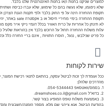
למוצרים שניקנו בחנות ו/או בחנות האינטרנטית שלנו בלבד.
שלא ניפגמו, שלא נעשה בהם כל שימוש, שלא עברו כביסה ושתוית 
תקופת ההחזרה הינה על פי החוק בלבד ולפי תקנות הגנת הצרכן ולא יאוחר
תקופת ההחזרה בימיי מחיריי חיסול או ב אקסטרה sale באתר, יהיו תוך 24 שעות מקסימום.
לא תינתן כל אחריות על כרית האוויר בכלל דגמיי נייקי אייר מקס 
עלות משלוח ההחזרה תחול על הרוכש בלבד אין בהוראות שלעיל כד
כל פריט שנילבש , ננעל , הוסרו התוויות , אינם בריי החזרה כלל וכל
שירות לקוחות
מהדרכים שלהלן:
1. בסמס/וואטסאפ 054-5344443.
2. בדוא"ל dreamshoes.co.il@gmail.com.
3. באמצעות משלוח טופס המופיע בצור קשר.
בהודעת הביטול, אנא ציין/ני שם מלא, מספר הזמנה/חשבונית ומס' 