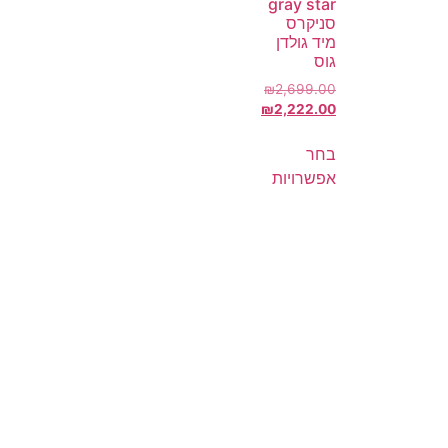
gray star
סניקרס
מיד גולדן
גוס
₪
2,699.00
₪
2,222.00
בחר
אפשרויות