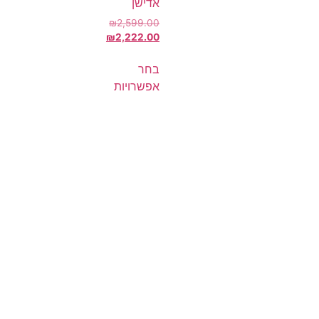
אדישן
₪
2,599.00
₪
2,222.00
בחר
אפשרויות