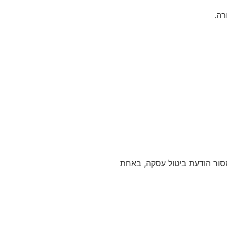
רה.
המוצר, לתקנון האתר ו/או לחוק הגנת הצרכן תשמ"א- 1981, הנך רשאי/ת למסור הודעת ביטול עסקה, באחת