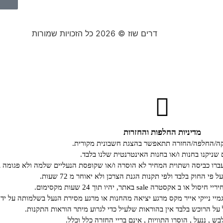
דרים שוז © 2026 כל הזכויות שמורות
מדיניות החלפות והחזרות
קה/החלפה/החזרה תתאפשר בהצגת חשבונית מקורית.
 שניקנו בחנות ו/או בחנות האינטרנטית שלנו בלבד.
רו כביסה ושתוית המחיר לא הוסרה ו/או שקופסת הנעליים שלמה ולא פגומה ב
י החוק בלבד ולפי תקנות הגנת הצרכן ולא יאוחר מ 72 שעות.
קסטרה sale באתר, יהיו תוך 24 שעות מקסימום.
גמיי נייקי אייר מקס מרגע יציאה מהחנות או מרגע מסירת הנעל בשלמותה על ידי
ל הרוכש בלבד אין בהוראות שלעיל כדי לגרוע מיתר הוראות התקנות.
ש , ננעל , הוסרו התוויות , אינם בריי החזרה כלל וכלל.