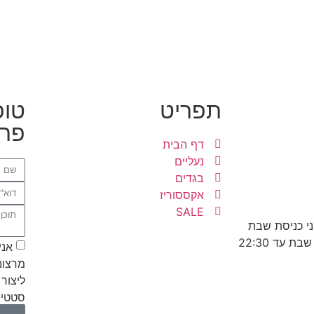
תפריט
טופ
פרט
דף הבית
נעליים
בגדים
אקססוריז
SALE
אני
מרצונ
ליצור 
סטטיס