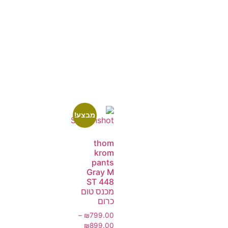
מבצע!
thom
krom
pants
Gray M
ST 448
מכנס טום
כרום
–
₪
799.00
₪
899.00