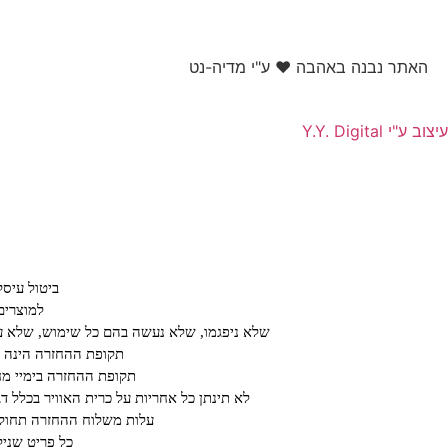
האתר נבנה באהבה ❤ ע"י מדיה-נט​
עיצוב ע"י Y.Y. Digital
ביטול עיס
למוצרים
שלא ניפגמו, שלא נעשה בהם כל שימוש, שלא עב
תקופת ההחזרה הינה על פ
תקופת ההחזרה בימיי מחיריי חיסול או ב א
לא תינתן כל אחריות על כרית האוויר בכלל ד
עלות משלוח ההחזרה תחול ע
כל פריט שנילב