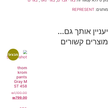
מק"ט
ללא
קטגוריות
בגדי גברים
,
בגדי נוער
,
בגדים
מותגים:
REPRESENT
יעניין אותך גם...
מוצרים קשורים
מבצע!
thom
krom
pants
Gray M
ST 458
₪
1,100.00
₪
799.00