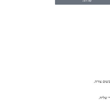
שליחה
שום צורה.
י שליח.