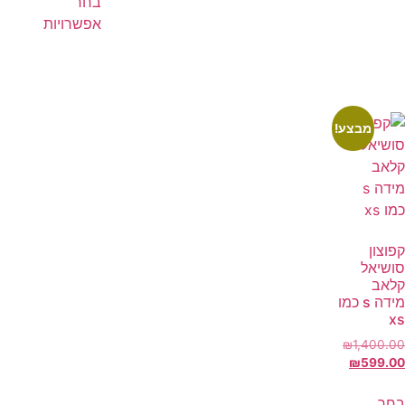
בחר
אפשרויות
מבצע!
קפוצון
סושיאל
קלאב
מידה s כמו
xs
₪
1,400.00
₪
599.00
בחר