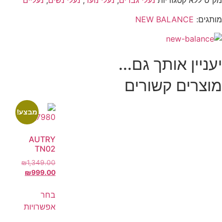
מק"ט
ללא
קטגוריות
נעלי גברים
,
נעלי נוער
,
נעלי נשים
,
נעליים
מותגים:
NEW BALANCE
יעניין אותך גם...
מוצרים קשורים
מבצע!
AUTRY
TN02
₪
1,349.00
₪
999.00
בחר
אפשרויות