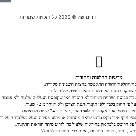
דרים שוז © 2026 כל הזכויות שמורות
מדיניות החלפות והחזרות
קה/החלפה/החזרה תתאפשר בהצגת חשבונית מקורית.
 שניקנו בחנות ו/או בחנות האינטרנטית שלנו בלבד.
רו כביסה ושתוית המחיר לא הוסרה ו/או שקופסת הנעליים שלמה ולא פגומה ב
י החוק בלבד ולפי תקנות הגנת הצרכן ולא יאוחר מ 72 שעות.
קסטרה sale באתר, יהיו תוך 24 שעות מקסימום.
גמיי נייקי אייר מקס מרגע יציאה מהחנות או מרגע מסירת הנעל בשלמותה על ידי
ל הרוכש בלבד אין בהוראות שלעיל כדי לגרוע מיתר הוראות התקנות.
ש , ננעל , הוסרו התוויות , אינם בריי החזרה כלל וכלל.