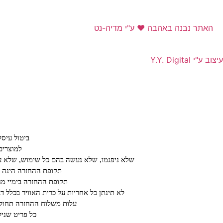
האתר נבנה באהבה ❤ ע"י מדיה-נט​
עיצוב ע"י Y.Y. Digital
ביטול עיס
למוצרים
שלא ניפגמו, שלא נעשה בהם כל שימוש, שלא עב
תקופת ההחזרה הינה על פ
תקופת ההחזרה בימיי מחיריי חיסול או ב א
לא תינתן כל אחריות על כרית האוויר בכלל ד
עלות משלוח ההחזרה תחול ע
כל פריט שנילב