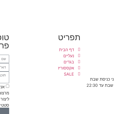
תפריט
טופ
פרט
דף הבית
נעליים
בגדים
אקססוריז
SALE
אני
מרצונ
ליצור 
סטטיס