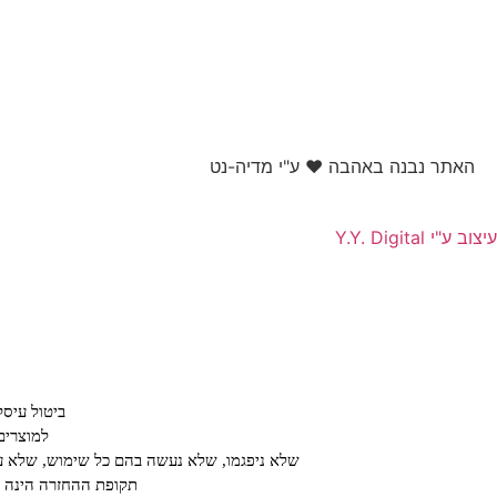
האתר נבנה באהבה ❤ ע"י מדיה-נט​
עיצוב ע"י Y.Y. Digital
ביטול עיס
למוצרים
שלא ניפגמו, שלא נעשה בהם כל שימוש, שלא עב
תקופת ההחזרה הינה על פ