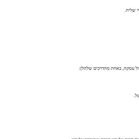
י שליח.
ל.