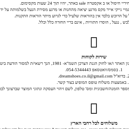
קסטרה sale באתר, יהיו תוך 24 שעות מקסימום.
גמיי נייקי אייר מקס מרגע יציאה מהחנות או מרגע מסירת הנעל בשלמותה על ידי
ל הרוכש בלבד אין בהוראות שלעיל כדי לגרוע מיתר הוראות התקנות.
ש , ננעל , הוסרו התוויות , אינם בריי החזרה כלל וכלל.
שירות לקוחות
19, הנך רשאי/ת למסור הודעת ביטול עסקה, באחת מהדרכים שלהלן:
1. בסמס/וואטסאפ 054-5344443.
dreamshoes.co.il@gmail.c.
קשר.
מספר הזמנה/חשבונית ומס' טלפון, לשם זיהוי העסקה ונתוני המוצר שברצונך לבט
משלוחים לכל רחבי הארץ