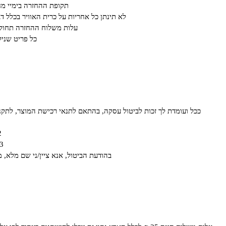
תקופת ההחזרה בימיי מחיריי חיסול או ב א
לא תינתן כל אחריות על כרית האוויר בכלל ד
עלות משלוח ההחזרה תחול ע
כל פריט שנילב
ככל ועומדת לך זכות לביטול עסקה, בהתאם לתנאי רכישת המוצר, לתקנון האתר ו/או לחוק הגנת הצרכן תשמ"א- 81
2. בדוא"ל om
3. באמצעות משלוח טופס המופיע בצור 
בהודעת הביטול, אנא ציין/ני שם מלא, 