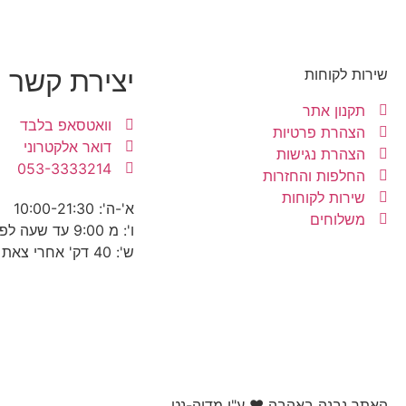
יצירת קשר
שירות לקוחות
תקנון אתר
וואטסאפ בלבד
הצהרת פרטיות
דואר אלקטרוני
הצהרת נגישות
053-3333214
החלפות והחזרות
שירות לקוחות
א'-ה': 10:00-21:30
משלוחים
ו': מ 9:00 עד שעה לפני כניסת שבת
ש': 40 דק' אחרי צאת שבת עד 22:30
האתר נבנה באהבה ❤ ע"י מדיה-נט​