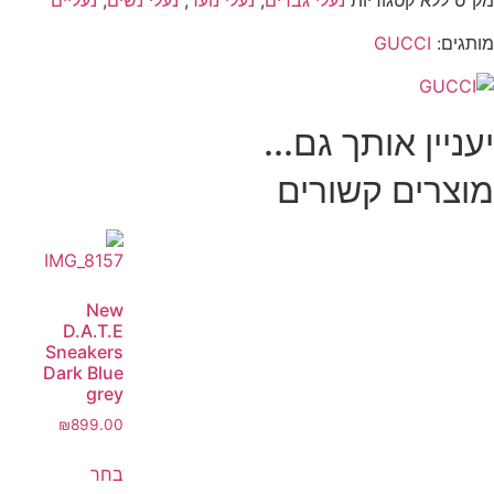
מק"ט
ללא
קטגוריות
נעלי גברים
,
נעלי נוער
,
נעלי נשים
,
נעליים
מותגים:
GUCCI
יעניין אותך גם...
מוצרים קשורים
New
D.A.T.E
Sneakers
Dark Blue
grey
₪
899.00
בחר