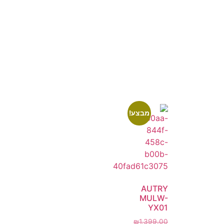
מבצע!
AUTRY
MULW-
YX01
₪
1,399.00