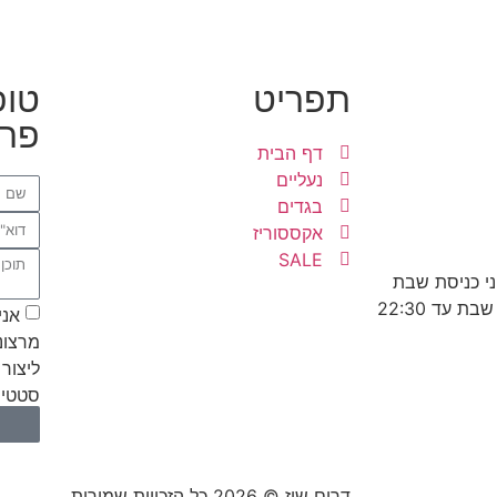
תפריט
טופ
פרט
דף הבית
נעליים
בגדים
אקססוריז
SALE
אני
מרצונ
ליצור 
סטטיס
דרים שוז © 2026 כל הזכויות שמורות