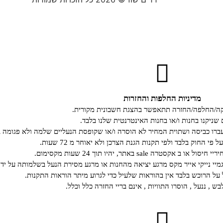
מדיניות החלפות והחזרות
קה/החלפה/החזרה תתאפשר בהצגת חשבונית מקורית.
 שניקנו בחנות ו/או בחנות האינטרנטית שלנו בלבד.
רו כביסה ושתוית המחיר לא הוסרה ו/או שקופסת הנעליים שלמה ולא פגומה ב
י החוק בלבד ולפי תקנות הגנת הצרכן ולא יאוחר מ 72 שעות.
קסטרה sale באתר, יהיו תוך 24 שעות מקסימום.
גמיי נייקי אייר מקס מרגע יציאה מהחנות או מרגע מסירת הנעל בשלמותה על ידי
ל הרוכש בלבד אין בהוראות שלעיל כדי לגרוע מיתר הוראות התקנות.
ש , ננעל , הוסרו התוויות , אינם בריי החזרה כלל וכלל.