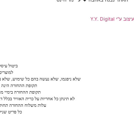
עיצוב ע"י Y.Y. Digital
ביטול עיס
למוצרים
שלא ניפגמו, שלא נעשה בהם כל שימוש, שלא עב
תקופת ההחזרה הינה על פ
תקופת ההחזרה בימיי מחיריי חיסול או ב א
לא תינתן כל אחריות על כרית האוויר בכלל ד
עלות משלוח ההחזרה תחול ע
כל פריט שנילב