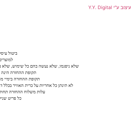
עיצוב ע"י Y.Y. Digital
ביטול עיס
למוצרים
שלא ניפגמו, שלא נעשה בהם כל שימוש, שלא עב
תקופת ההחזרה הינה על פ
תקופת ההחזרה בימיי מחיריי חיסול או ב א
לא תינתן כל אחריות על כרית האוויר בכלל ד
עלות משלוח ההחזרה תחול ע
כל פריט שנילב