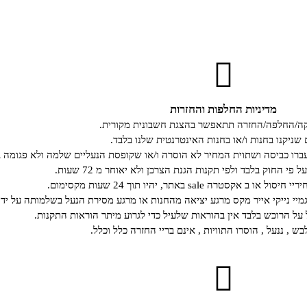
מדיניות החלפות והחזרות
קה/החלפה/החזרה תתאפשר בהצגת חשבונית מקורית.
 שניקנו בחנות ו/או בחנות האינטרנטית שלנו בלבד.
רו כביסה ושתוית המחיר לא הוסרה ו/או שקופסת הנעליים שלמה ולא פגומה ב
י החוק בלבד ולפי תקנות הגנת הצרכן ולא יאוחר מ 72 שעות.
קסטרה sale באתר, יהיו תוך 24 שעות מקסימום.
גמיי נייקי אייר מקס מרגע יציאה מהחנות או מרגע מסירת הנעל בשלמותה על ידי
ל הרוכש בלבד אין בהוראות שלעיל כדי לגרוע מיתר הוראות התקנות.
ש , ננעל , הוסרו התוויות , אינם בריי החזרה כלל וכלל.