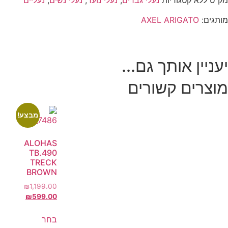
מק"ט
ללא
קטגוריות
נעלי גברים
,
נעלי נוער
,
נעלי נשים
,
נעליים
מותגים:
AXEL ARIGATO
יעניין אותך גם...
מוצרים קשורים
מבצע!
ALOHAS
TB.490
TRECK
BROWN
₪
1,199.00
₪
599.00
בחר