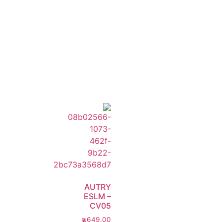
AUTRY
ESLM –
CV05
₪
649.00