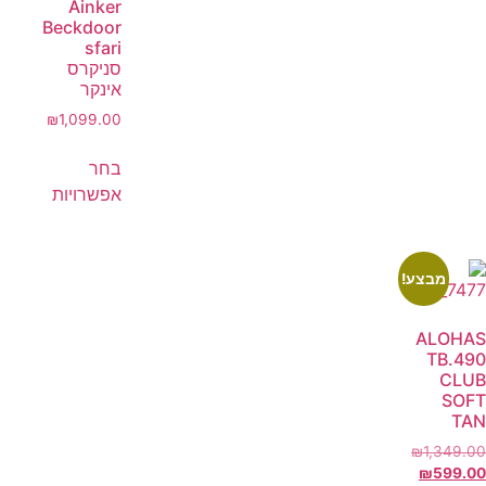
Ainker
Beckdoor
sfari
סניקרס
אינקר
₪
1,099.00
בחר
אפשרויות
מבצע!
ALOHAS
TB.490
CLUB
SOFT
TAN
₪
1,349.00
₪
599.00