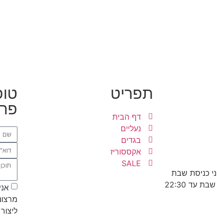
תפריט
טופ
פרט
דף הבית
נעליים
בגדים
אקססוריז
SALE
אני
מרצונ
ליצור 