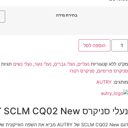
בחירת מידה
הוספה לסל
מק"ט
ללא
קטגוריות
נעליים
,
נעלי גברים
,
נעלי נוער
,
נעלי נשים
תגיות
סניקרס פרימיום
,
סניקרס רטרו
מותגים:
AUTRY
נעלי סניקרס AUTRY SCLM CQ02 New – וייב רטרו אמריקאי עם גימור פרימיום
דגם SCLM CQ02 New של AUTRY מביא 