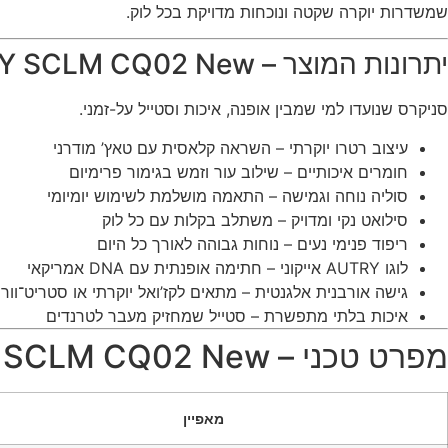
שמשדרות יוקרה שקטה ונוכחות מדויקת בכל לוק.
יתרונות המוצר – AUTRY SCLM CQ02 New
סניקרס שנועדו למי שמבין אופנה, איכות וסטייל על-זמני.
עיצוב רטרו יוקרתי – השראה קלאסית עם טאץ’ מודרני
חומרים איכותיים – שילוב עור וזמש בגימור פרימיום
סוליה נוחה וגמישה – התאמה מושלמת לשימוש יומיומי
סילואט נקי ומדויק – משתלב בקלות עם כל לוק
ריפוד פנימי נעים – נוחות גבוהה לאורך כל היום
לוגו AUTRY אייקוני – חתימה אופנתית עם DNA אמריקאי
גישה אורבנית אלגנטית – מתאים לקז’ואל יוקרתי או סטריט־וור
איכות בלתי מתפשרת – סטייל שמחזיק מעבר לטרנדים
מפרט טכני – AUTRY SCLM CQ02 New
מאפיין