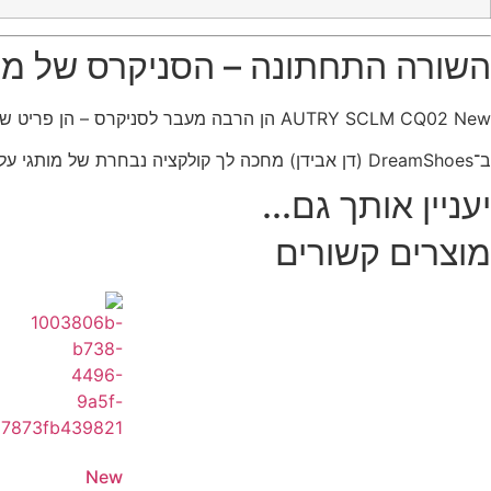
השורה התחתונה – הסניקרס של מי 
AUTRY SCLM CQ02 New הן הרבה מעבר לסניקרס – הן פריט שמכניס אופי, איכות ונוכחות לכל הופעה. שילוב מושלם בין עיצוב על-זמני לנוחות מודרנית, בדיוק כמו שמצפים ממותג פרימיום אמיתי.
ב־DreamShoes (דן אבידן) מחכה לך קולקציה נבחרת של מותגי על ואופנת פרימיום – כי סטייל אמיתי מתחיל בנעליים הנכונות.
יעניין אותך גם...
מוצרים קשורים
New