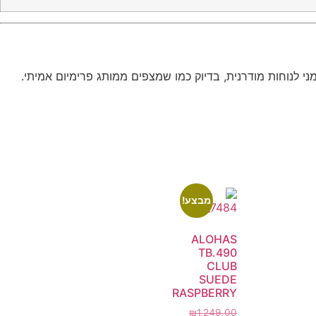
מבצע!
ALOHAS
TB.490
CLUB
SUEDE
RASPBERRY
₪
1,249.00