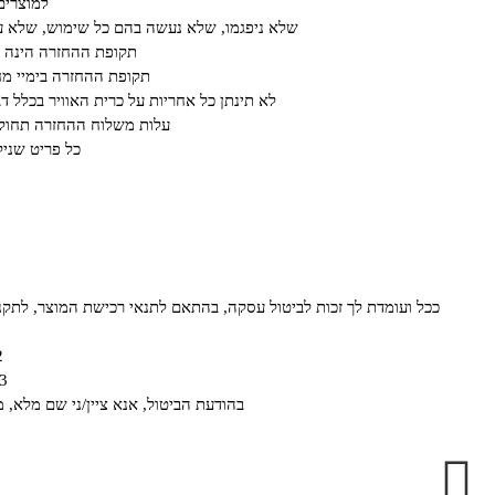
למוצרים
שלא ניפגמו, שלא נעשה בהם כל שימוש, שלא עב
תקופת ההחזרה הינה על פ
תקופת ההחזרה בימיי מחיריי חיסול או ב א
לא תינתן כל אחריות על כרית האוויר בכלל ד
עלות משלוח ההחזרה תחול ע
כל פריט שנילב
ככל ועומדת לך זכות לביטול עסקה, בהתאם לתנאי רכישת המוצר, לתקנון האתר ו/או לחוק הגנת הצרכן תשמ"א- 81
2. בדוא"ל om
3. באמצעות משלוח טופס המופיע בצור 
בהודעת הביטול, אנא ציין/ני שם מלא, 