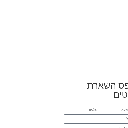
ס השארת
ים