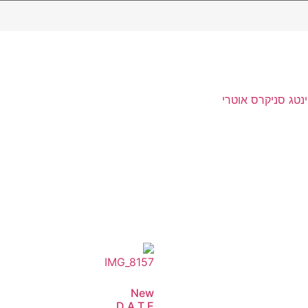
ינטג סניקרס אוטרי
New
D.A.T.E