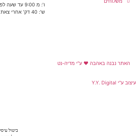
משלוחים
ו': מ 9:00 עד שעה לפני כניסת שבת
ש': 40 דק' אחרי צאת שבת עד 22:30
האתר נבנה באהבה ❤ ע"י מדיה-נט​
עיצוב ע"י Y.Y. Digital
ביטול עיס