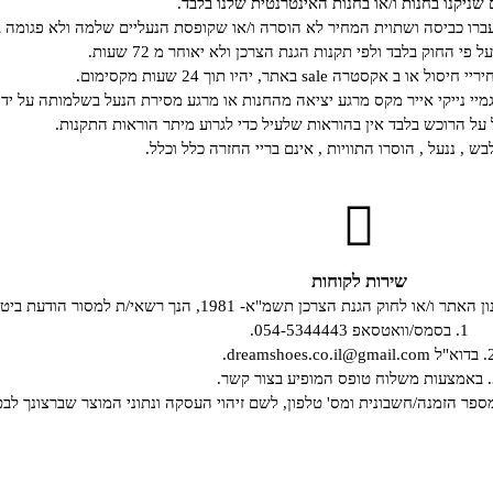
 שניקנו בחנות ו/או בחנות האינטרנטית שלנו בלבד.
רו כביסה ושתוית המחיר לא הוסרה ו/או שקופסת הנעליים שלמה ולא פגומה ב
י החוק בלבד ולפי תקנות הגנת הצרכן ולא יאוחר מ 72 שעות.
קסטרה sale באתר, יהיו תוך 24 שעות מקסימום.
גמיי נייקי אייר מקס מרגע יציאה מהחנות או מרגע מסירת הנעל בשלמותה על ידי
ל הרוכש בלבד אין בהוראות שלעיל כדי לגרוע מיתר הוראות התקנות.
ש , ננעל , הוסרו התוויות , אינם בריי החזרה כלל וכלל.
שירות לקוחות
19, הנך רשאי/ת למסור הודעת ביטול עסקה, באחת מהדרכים שלהלן:
1. בסמס/וואטסאפ 054-5344443.
dreamshoes.co.il@gmail.c.
קשר.
מספר הזמנה/חשבונית ומס' טלפון, לשם זיהוי העסקה ונתוני המוצר שברצונך לבט