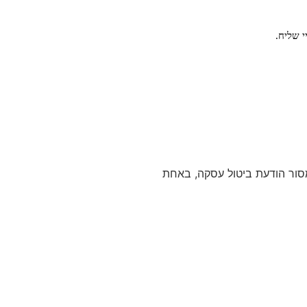
י שליח.
המוצר, לתקנון האתר ו/או לחוק הגנת הצרכן תשמ"א- 1981, הנך רשאי/ת למסור הודעת ביטול עסקה, באחת