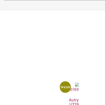
מבצע!
Autry
UT19