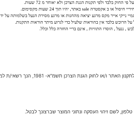
י החוק בלבד ולפי תקנות הגנת הצרכן ולא יאוחר מ 72 שעות.
קסטרה sale באתר, יהיו תוך 24 שעות מקסימום.
גמיי נייקי אייר מקס מרגע יציאה מהחנות או מרגע מסירת הנעל בשלמותה על ידי
ל הרוכש בלבד אין בהוראות שלעיל כדי לגרוע מיתר הוראות התקנות.
ש , ננעל , הוסרו התוויות , אינם בריי החזרה כלל וכלל.
ככל ועומדת לך זכות לביטול עסקה, בהתאם לתנאי רכישת 
טלפון, לשם זיהוי העסקה ונתוני המוצר שברצונך לבטל.