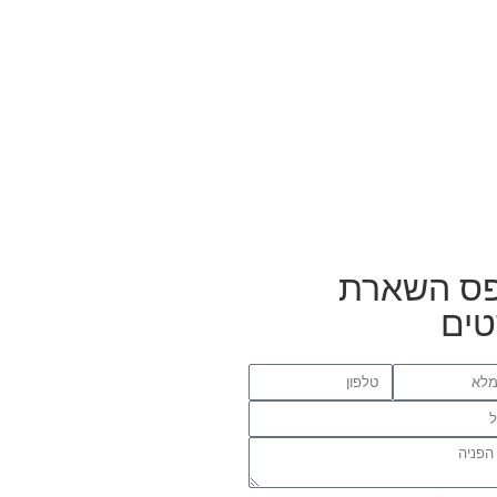
ס השארת
ים