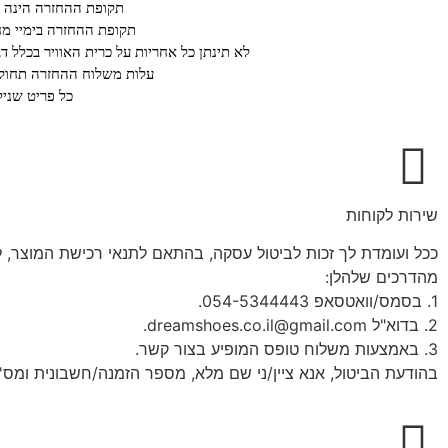
תקופת ההחזרה הינה על פ
תקופת ההחזרה בימיי מחיריי חיסול או ב א
לא תינתן כל אחריות על כרית האוויר בכלל ד
עלות משלוח ההחזרה תחול ע
כל פריט שנילב
שירות לקוחות
מהדרכים שלהלן:
1. בסמס/וואטסאפ 054-5344443.
2. בדוא"ל dreamshoes.co.il@gmail.com.
3. באמצעות משלוח טופס המופיע בצור קשר.
בהודעת הביטול, אנא ציין/ני שם מלא, מספר הזמנה/חשבונית ומס' 