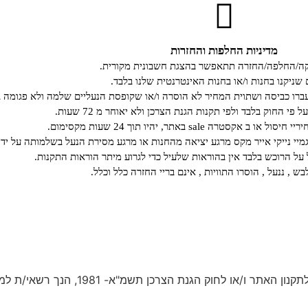
מדיניות החלפות והחזרות
קה/החלפה/החזרה תתאפשר בהצגת חשבונית מקורית.
 שניקנו בחנות ו/או בחנות האינטרנטית שלנו בלבד.
רו כביסה ושתוית המחיר לא הוסרה ו/או שקופסת הנעליים שלמה ולא פגומה ב
י החוק בלבד ולפי תקנות הגנת הצרכן ולא יאוחר מ 72 שעות.
קסטרה sale באתר, יהיו תוך 24 שעות מקסימום.
גמיי נייקי אייר מקס מרגע יציאה מהחנות או מרגע מסירת הנעל בשלמותה על ידי
ל הרוכש בלבד אין בהוראות שלעיל כדי לגרוע מיתר הוראות התקנות.
ש , ננעל , הוסרו התוויות , אינם בריי החזרה כלל וכלל.
ככל ועומדת לך זכות לביטול עסקה, בהתאם לתנאי רכישת 