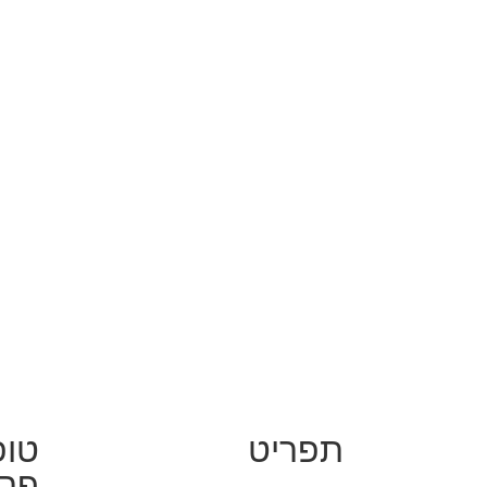
תפריט
טופ
פרט