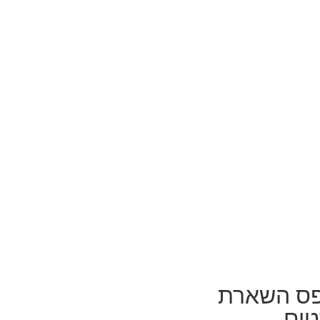
ס השארת
ים