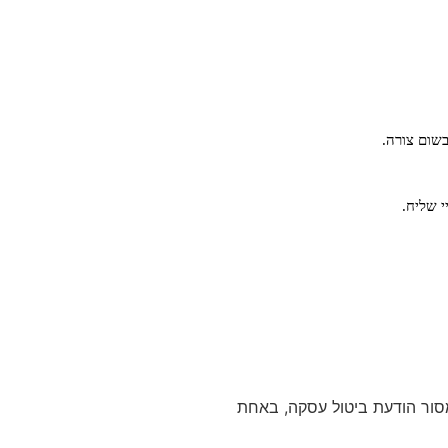
שום צורה.
י שליח.
המוצר, לתקנון האתר ו/או לחוק הגנת הצרכן תשמ"א- 1981, הנך רשאי/ת למסור הודעת ביטול עסקה, באחת