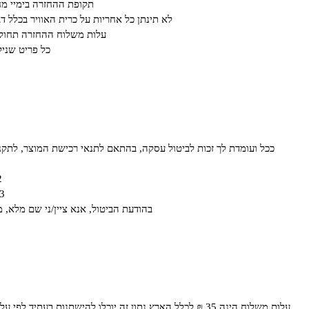
תקופת ההחזרה בימיי מחיריי חיסול או ב א
לא תינתן כל אחריות על כרית האוויר בכלל ד
עלות משלוח ההחזרה תחול ע
כל פריט שנילב
ככל ועומדת לך זכות לביטול עסקה, בהתאם לתנאי רכישת המוצר, לתקנון האתר ו/או לחוק הגנת הצרכן תשמ"א- 81
2. בדוא"ל om
3. באמצעות משלוח טופס המופיע בצור 
בהודעת הביטול, אנא ציין/ני שם מלא, 