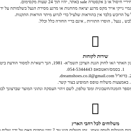
קסטרה sale באתר, יהיו תוך 24 שעות מקסימום.
גמיי נייקי אייר מקס מרגע יציאה מהחנות או מרגע מסירת הנעל בשלמותה על ידי
ל הרוכש בלבד אין בהוראות שלעיל כדי לגרוע מיתר הוראות התקנות.
ש , ננעל , הוסרו התוויות , אינם בריי החזרה כלל וכלל.
שירות לקוחות
19, הנך רשאי/ת למסור הודעת ביטול עסקה, באחת מהדרכים שלהלן:
1. בסמס/וואטסאפ 054-5344443.
dreamshoes.co.il@gmail.c.
קשר.
מספר הזמנה/חשבונית ומס' טלפון, לשם זיהוי העסקה ונתוני המוצר שברצונך לבט
משלוחים לכל רחבי הארץ
עלות משלוח הינה 35 ₪ לכלל הארץ נתון זה יוכלו להישתנות בעתיד לפי עלויות השילוח ל