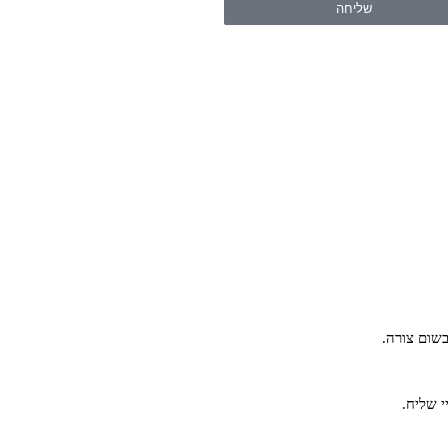
שליחה
שום צורה.
י שליח.