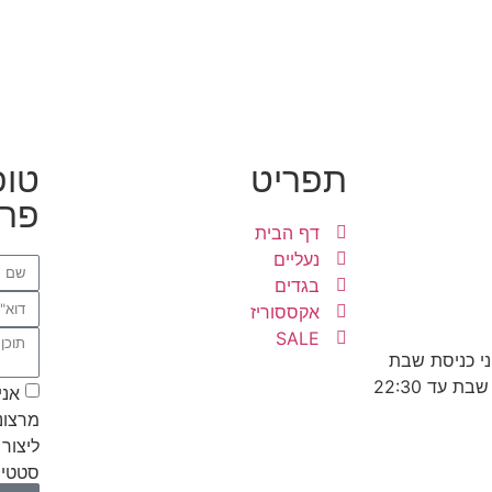
תפריט
טופ
פרט
דף הבית
נעליים
בגדים
אקססוריז
SALE
אני
מרצונ
ליצור 
סטטיס