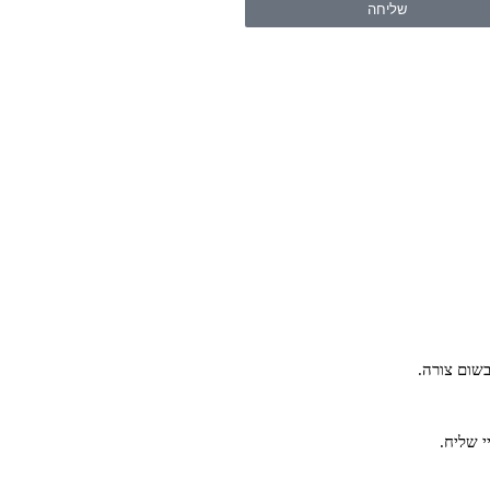
שליחה
שום צורה.
י שליח.