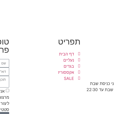
תפריט
טופ
פרט
דף הבית
נעליים
בגדים
אקססוריז
SALE
אני
מרצונ
ליצור 
סטטיס