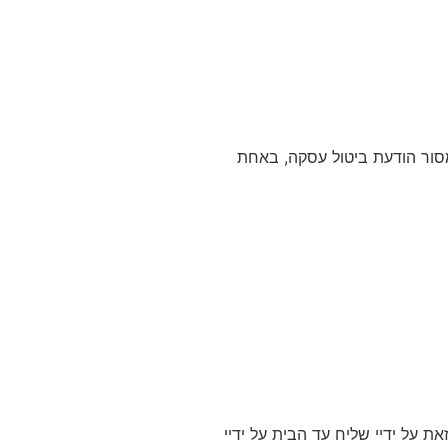
המוצר, לתקנון האתר ו/או לחוק הגנת הצרכן תשמ"א- 1981, הנך רשאי/ת למסור הודעת ביטול עסקה, באחת
 להישתנות בעתיד לפי עלויות השילוח לעסק עצמו . זמן משלוח הינו עד 7 ימיי עסקים וזאת על ידיי שליח עד הבית על ידיי