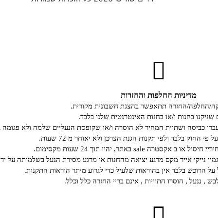
מדיניות החלפות והחזרות
קה/החלפה/החזרה תתאפשר בהצגת חשבונית מקורית.
 שניקנו בחנות ו/או בחנות האינטרנטית שלנו בלבד.
רו כביסה ושתוית המחיר לא הוסרה ו/או שקופסת הנעליים שלמה ולא פגומה ב
י החוק בלבד ולפי תקנות הגנת הצרכן ולא יאוחר מ 72 שעות.
קסטרה sale באתר, יהיו תוך 24 שעות מקסימום.
גמיי נייקי אייר מקס מרגע יציאה מהחנות או מרגע מסירת הנעל בשלמותה על ידי
ל הרוכש בלבד אין בהוראות שלעיל כדי לגרוע מיתר הוראות התקנות.
ש , ננעל , הוסרו התוויות , אינם בריי החזרה כלל וכלל.