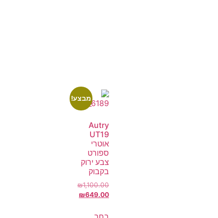
מבצע!
Autry
UT19
אוטרי
ספורט
צבע ירוק
בקבוק
₪
1,100.00
₪
649.00
בחר