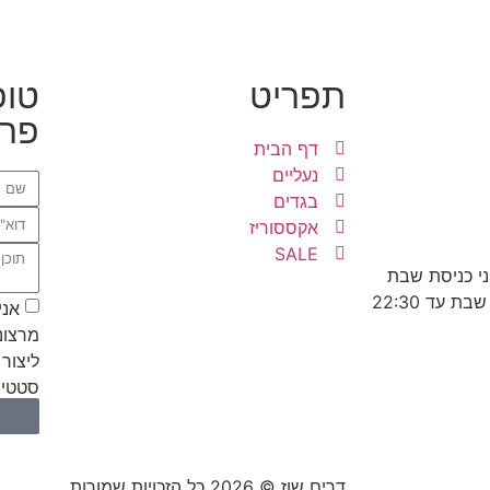
תפריט
טופ
פרט
דף הבית
נעליים
בגדים
אקססוריז
SALE
אני
מרצונ
ליצור 
סטטיס
דרים שוז © 2026 כל הזכויות שמורות