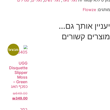
מק"ט
ללא
קטגוריות
נעלי נוער
,
נעלי נשים
,
נעליים
,
סנדלים
מותגים:
Flowze
יעניין אותך גם...
מוצרים קשורים
מבצע!
UGG
Disquette
Slipper
Moss
Green –
כפכף האג
₪
649.00
₪
349.00
בחר