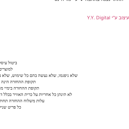
עיצוב ע"י Y.Y. Digital
ביטול עיס
למוצרים
שלא ניפגמו, שלא נעשה בהם כל שימוש, שלא עב
תקופת ההחזרה הינה על פ
תקופת ההחזרה בימיי מחיריי חיסול או ב א
לא תינתן כל אחריות על כרית האוויר בכלל ד
עלות משלוח ההחזרה תחול ע
כל פריט שנילב