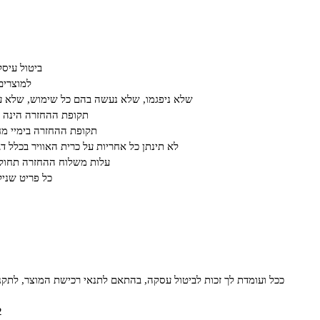
ביטול עיס
למוצרים
שלא ניפגמו, שלא נעשה בהם כל שימוש, שלא עב
תקופת ההחזרה הינה על פ
תקופת ההחזרה בימיי מחיריי חיסול או ב א
לא תינתן כל אחריות על כרית האוויר בכלל ד
עלות משלוח ההחזרה תחול ע
כל פריט שנילב
ככל ועומדת לך זכות לביטול עסקה, בהתאם לתנאי רכישת המוצר, לתקנון האתר ו/או לחוק הגנת הצרכן תשמ"א- 81
2. בדוא"ל om