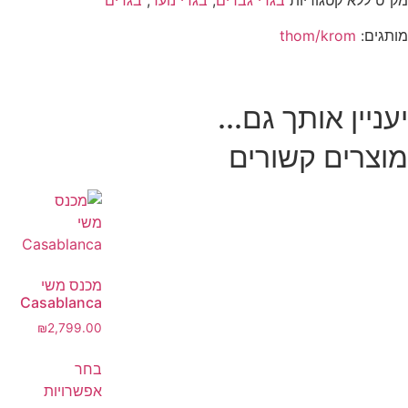
מק"ט
ללא
קטגוריות
בגדי גברים
,
בגדי נוער
,
בגדים
מותגים:
thom/krom
יעניין אותך גם...
מוצרים קשורים
מכנס משי
Casablanca
₪
2,799.00
בחר
אפשרויות