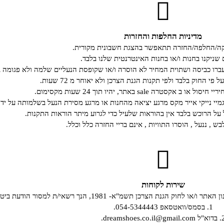
מדיניות החלפות והחזרות
קה/החלפה/החזרה תתאפשר בהצגת חשבונית מקורית.
 שניקנו בחנות ו/או בחנות האינטרנטית שלנו בלבד.
רו כביסה ושתוית המחיר לא הוסרה ו/או שקופסת הנעליים שלמה ולא פגומה ב
י החוק בלבד ולפי תקנות הגנת הצרכן ולא יאוחר מ 72 שעות.
קסטרה sale באתר, יהיו תוך 24 שעות מקסימום.
גמיי נייקי אייר מקס מרגע יציאה מהחנות או מרגע מסירת הנעל בשלמותה על ידי
ל הרוכש בלבד אין בהוראות שלעיל כדי לגרוע מיתר הוראות התקנות.
ש , ננעל , הוסרו התוויות , אינם בריי החזרה כלל וכלל.
שירות לקוחות
19, הנך רשאי/ת למסור הודעת ביטול עסקה, באחת מהדרכים שלהלן:
1. בסמס/וואטסאפ 054-5344443.
dreamshoes.co.il@gmail.c.