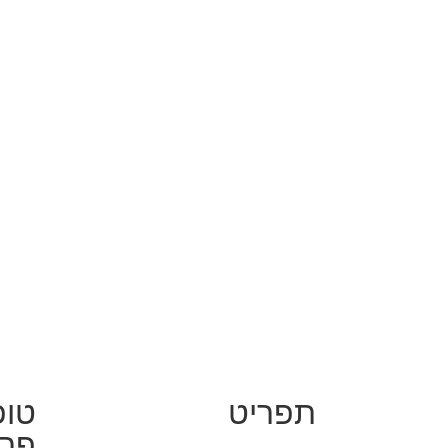
תפריט
טופ
פרט