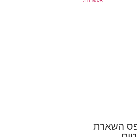
אפשרויות
ס השארת
ים