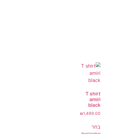
T shirt
amiri
black
₪
1,499.00
בחר