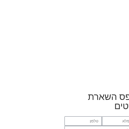
ס השארת
ים