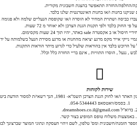
קה/החלפה/החזרה תתאפשר בהצגת חשבונית מקורית.
 שניקנו בחנות ו/או בחנות האינטרנטית שלנו בלבד.
רו כביסה ושתוית המחיר לא הוסרה ו/או שקופסת הנעליים שלמה ולא פגומה ב
י החוק בלבד ולפי תקנות הגנת הצרכן ולא יאוחר מ 72 שעות.
קסטרה sale באתר, יהיו תוך 24 שעות מקסימום.
גמיי נייקי אייר מקס מרגע יציאה מהחנות או מרגע מסירת הנעל בשלמותה על ידי
ל הרוכש בלבד אין בהוראות שלעיל כדי לגרוע מיתר הוראות התקנות.
ש , ננעל , הוסרו התוויות , אינם בריי החזרה כלל וכלל.
שירות לקוחות
19, הנך רשאי/ת למסור הודעת ביטול עסקה, באחת מהדרכים שלהלן:
1. בסמס/וואטסאפ 054-5344443.
dreamshoes.co.il@gmail.c.
קשר.
מספר הזמנה/חשבונית ומס' טלפון, לשם זיהוי העסקה ונתוני המוצר שברצונך לבט