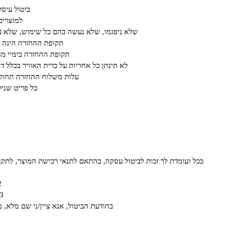
ביטול עיס
למוצרים
שלא ניפגמו, שלא נעשה בהם כל שימוש, שלא עב
תקופת ההחזרה הינה על פ
תקופת ההחזרה בימיי מחיריי חיסול או ב א
לא תינתן כל אחריות על כרית האוויר בכלל ד
עלות משלוח ההחזרה תחול ע
כל פריט שנילב
ככל ועומדת לך זכות לביטול עסקה, בהתאם לתנאי רכישת המוצר, לתקנון האתר ו/או לחוק הגנת הצרכן תשמ"א- 81
2. בדוא"ל om
3. באמצעות משלוח טופס המופיע בצור 
בהודעת הביטול, אנא ציין/ני שם מלא, 